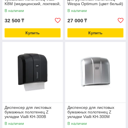
K8М (медицинский, локтевой,
Wespa Optimum (цвет белый)
серебристого цвета)
В наличии
В наличии
32 500
27 000
₸
₸
Купить
Купить
Диспенсер для листовых
Диспенсер для листовых
бумажных полотенец Z
бумажных полотенец Z
укладки Vialli KH-300B
укладки Vialli KH-300М
(Турция)
(Турция)
В наличии
В наличии