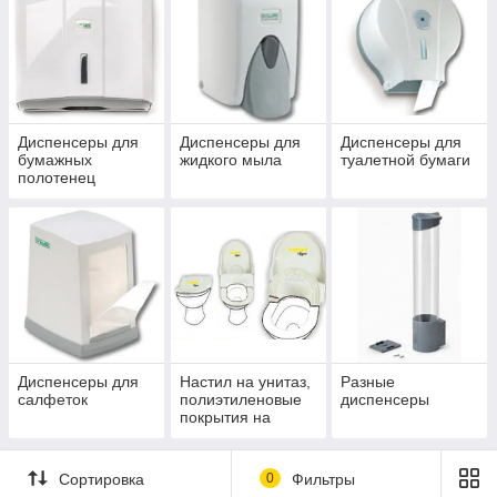
гигиены,
аккуратный
вид санузла и оптимальный расход бумажных и моющих
материалов. Специализированное оборудование выдает
строго отмеренную порцию жидкого мыла или один лист
полотенца, предотвращая намокание и порчу оставшегося
блока. Решение купить дозаторы позволяет существенно
Диспенсеры для
Диспенсеры для
Диспенсеры для
бумажных
жидкого мыла
туалетной бумаги
сократить бюджет на расходники на объектах с любой
полотенец
проходимостью.
Диспенсеры для
Настил на унитаз,
Разные
салфеток
полиэтиленовые
диспенсеры
покрытия на
унитаз
Сортировка
0
Фильтры