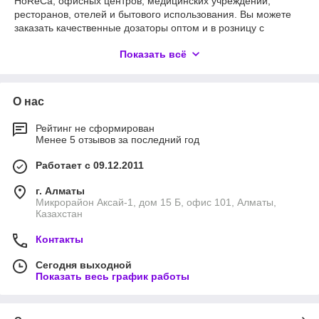
HoReCa, офисных центров, медицинских учреждений,
ресторанов, отелей и бытового использования. Вы можете
заказать качественные дозаторы оптом и в розницу с
быстрой доставкой по всему Казахстану.
Показать всё
Ассортимент диспенсеров и дозаторов
в КДС-Алматы
О нас
Для
Рейтинг не сформирован
Менее 5 отзывов за последний год
комплексног
о оснащения
Работает с 09.12.2011
санитарных
зон и
г. Алматы
рабочих
Микрорайон Аксай-1, дом 15 Б, офис 101, Алматы,
поверхносте
Казахстан
й мы
предлагаем
Контакты
следующие
категории
Сегодня выходной
Показать весь график работы
оборудования:
Диспенсеры для бумажных полотенец
-
обеспечивают полистный отбор, поддерживают