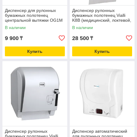
Диспенсер для рулонных
Диспенсер рулонных
бумажных полотенец
бумажных полотенец Vialli
центральной вытяжки OG1M
K8В (медицинский, локтевой,
Vialli, "хром"
чёрного цвета)
В наличии
В наличии
9 900
28 500
₸
₸
Купить
Купить
Диспенсер рулонных
Диспенсер автоматический
бумажных полотенец Vialli
для рулонных полотенец