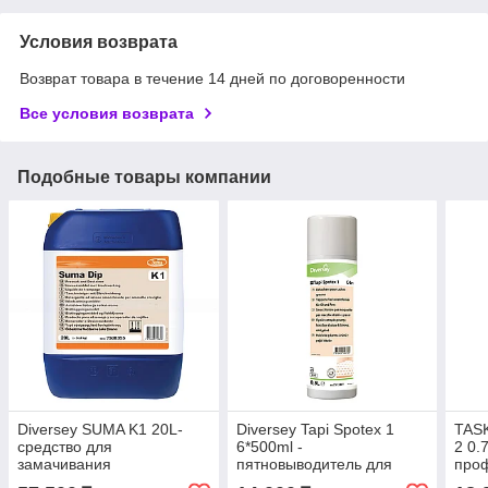
Условия возврата
Возврат товара в течение 14 дней по договоренности
Все условия возврата
Подобные товары компании
Diversey SUMA K1 20L-
Diversey Tapi Spotex 1
TASK
средство для
6*500ml -
2 0.
замачивания
пятновыводитель для
про
посуды(пятновыводитель)
ковров (жир, масло, крем
сред