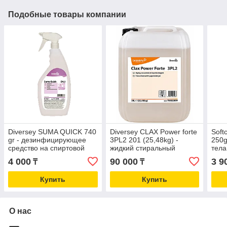
Подобные товары компании
Diversey SUMA QUICK 740
Diversey CLAX Power forte
Soft
gr - дезинфицирующее
3PL2 201 (25,48kg) -
250g
средство на спиртовой
жидкий стиральный
тела
основе
порошок
4 000
90 000
3 9
₸
₸
Купить
Купить
О нас