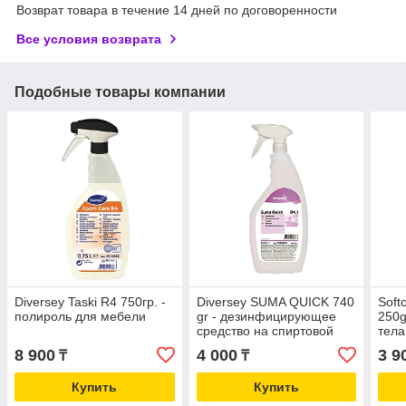
Возврат товара в течение 14 дней по договоренности
Все условия возврата
Подобные товары компании
Diversey Taski R4 750гр. -
Diversey SUMA QUICK 740
Soft
полироль для мебели
gr - дезинфицирующее
250g
средство на спиртовой
тела
основе
8 900
4 000
3 9
₸
₸
Купить
Купить