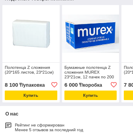
Полотенца Z сложения
Бумажные полотенца Z
Поло
(20*165 листов, 23*21см)
сложения MUREX
(20*
23*21см, 12 пачек по 200
листов
8 100
6 000
7 8
₸/упаковка
₸/коробка
Купить
Купить
О нас
Рейтинг не сформирован
Менее 5 отзывов за последний год