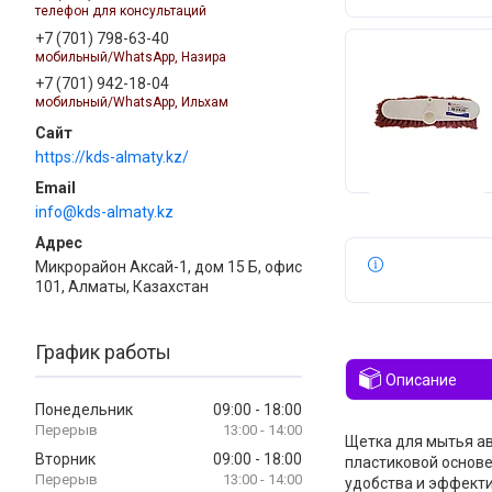
телефон для консультаций
+7 (701) 798-63-40
мобильный/WhatsApp, Назира
+7 (701) 942-18-04
мобильный/WhatsApp, Ильхам
https://kds-almaty.kz/
info@kds-almaty.kz
Микрорайон Аксай-1, дом 15 Б, офис
101, Алматы, Казахстан
График работы
Описание
Понедельник
09:00
18:00
13:00
14:00
Щетка для мытья ав
Вторник
09:00
18:00
пластиковой основе
13:00
14:00
удобства и эффекти