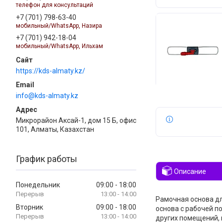
телефон для консультаций
+7 (701) 798-63-40
мобильный/WhatsApp, Назира
+7 (701) 942-18-04
мобильный/WhatsApp, Ильхам
https://kds-almaty.kz/
info@kds-almaty.kz
Микрорайон Аксай-1, дом 15 Б, офис
101, Алматы, Казахстан
График работы
Описание
Понедельник
09:00
18:00
13:00
14:00
Рамочная основа дл
Вторник
09:00
18:00
основа с рабочей п
13:00
14:00
других помещений, 