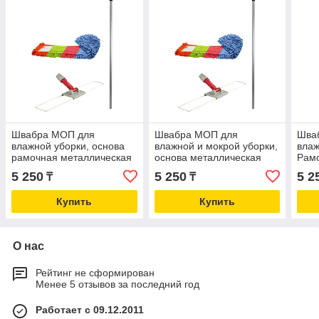
Швабра МОП для
Швабра МОП для
Шва
влажной уборки, основа
влажной и мокрой уборки,
влаж
рамочная металлическая
основа металлическая
Рам
50см
рамочная 40см
5 250
5 250
5 2
₸
₸
Купить
Купить
О нас
Рейтинг не сформирован
Менее 5 отзывов за последний год
Работает с 09.12.2011