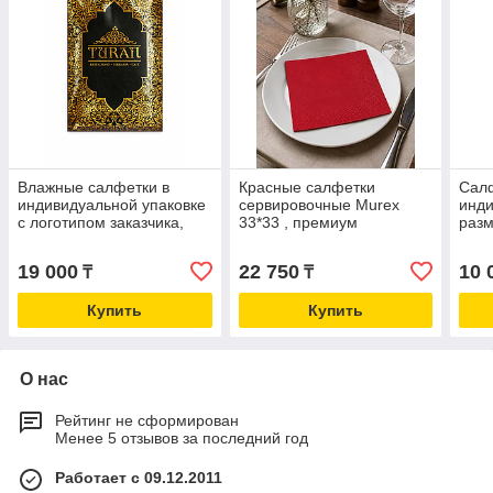
Влажные салфетки в
Красные салфетки
Сал
индивидуальной упаковке
сервировочные Murex
инди
с логотипом заказчика,
33*33 , премиум
разм
6×8 см, 1000 шт
качество,12 упаковок по
штук
100шт
19 000
22 750
10 
₸
₸
Купить
Купить
О нас
Рейтинг не сформирован
Менее 5 отзывов за последний год
Работает с 09.12.2011