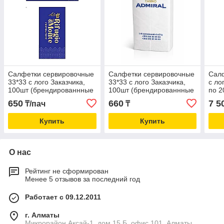
Салфетки сервировочные
Салфетки сервировочные
Сал
33*33 с лого Заказчика,
33*33 с лого Заказчика,
с ло
100шт (брендированнные
100шт (брендированнные
по 2
салфетки премиум
салфетки премиум
(бр
650
660
7 5
₸/пач
₸
качества)
качества)
салф
Купить
Купить
О нас
Рейтинг не сформирован
Менее 5 отзывов за последний год
Работает с 09.12.2011
г. Алматы
Микрорайон Аксай-1, дом 15 Б, офис 101, Алматы,