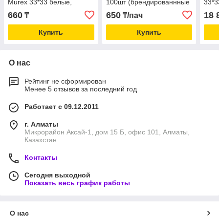
Murex 33*33 белые,
100шт (брендированнные
33*3
премиум качество,12
салфетки премиум
каче
660
650
18 
₸
₸/пач
упаковок по 100шт
качества)
100
Купить
Купить
О нас
Рейтинг не сформирован
Менее 5 отзывов за последний год
Работает с 09.12.2011
г. Алматы
Микрорайон Аксай-1, дом 15 Б, офис 101, Алматы,
Казахстан
Контакты
Сегодня выходной
Показать весь график работы
О нас