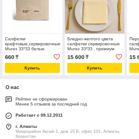
Салфетки
Бледно-желтого цвета
Перс
крафтовые,сервировочные
салфетки сервировочные
салф
Murex 33*33 белые,
Murex 33*33 , премиум
Mure
премиум качество,12
качество,12 упаковок по
каче
660
15 600
15 
₸
₸
упаковок по 100шт
100шт
100
Купить
Купить
О нас
Рейтинг не сформирован
Менее 5 отзывов за последний год
Работает с 09.12.2011
г. Алматы
Микрорайон Аксай-1, дом 15 Б, офис 101, Алматы,
Казахстан