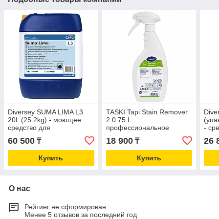
Diversey SUMA LIMA L3
TASKI Tapi Stain Remover
Dive
20L (25.2kg) - моющее
2 0.75 L
(упа
средство для
профессиональное
- ср
посудомоечных машин
средство для удаления
посу
60 500
18 900
26 
₸
₸
пятен с ковров, текстиля и
мягкой мебели
Купить
Купить
О нас
Рейтинг не сформирован
Менее 5 отзывов за последний год