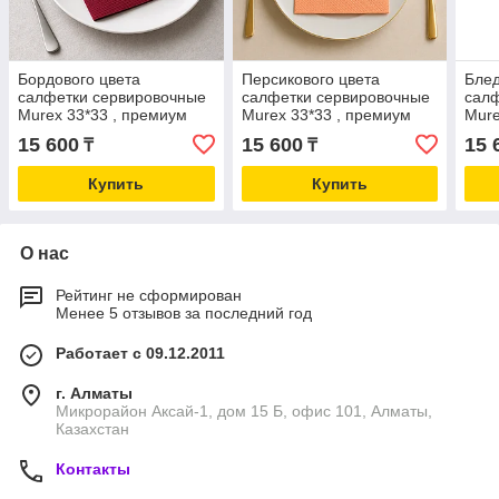
Бордового цвета
Персикового цвета
Блед
салфетки сервировочные
салфетки сервировочные
салф
Murex 33*33 , премиум
Murex 33*33 , премиум
Mure
качество,12 упаковок по
качество,12 упаковок по
каче
15 600
15 600
15 
₸
₸
100шт
100шт
100
Купить
Купить
О нас
Рейтинг не сформирован
Менее 5 отзывов за последний год
Работает с 09.12.2011
г. Алматы
Микрорайон Аксай-1, дом 15 Б, офис 101, Алматы,
Казахстан
Контакты