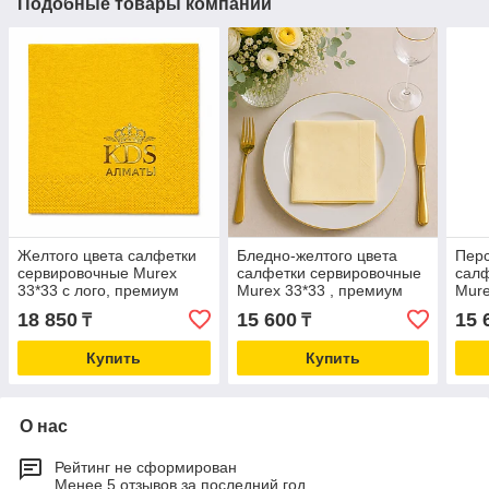
Подобные товары компании
Желтого цвета салфетки
Бледно-желтого цвета
Перс
сервировочные Murex
салфетки сервировочные
салф
33*33 с лого, премиум
Murex 33*33 , премиум
Mure
качество,12 упаковок по
качество,12 упаковок по
каче
18 850
15 600
15 
₸
₸
100шт
100шт
100
Купить
Купить
О нас
Рейтинг не сформирован
Менее 5 отзывов за последний год