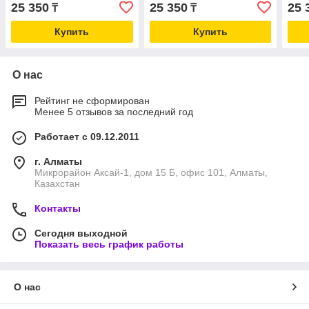
двухслойные , 30 упаковок
двухслойные, 30 упаковок
двух
25 350
25 350
25 
₸
₸
по 100шт
по 100 шт
по 1
Купить
Купить
О нас
Рейтинг не сформирован
Менее 5 отзывов за последний год
Работает с 09.12.2011
г. Алматы
Микрорайон Аксай-1, дом 15 Б, офис 101, Алматы,
Казахстан
Контакты
Сегодня выходной
Показать весь график работы
О нас