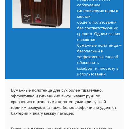
соблюдение
гигиенических норм в
местах
общего пользования
без соответствующих
средств. Одним из них
являются
бумажные полотенца
–
безопасный и
эффективный способ
обеспечить
комфорт и простоту в
использовании.
Бумажные полотенца для рук более тщательно,
эффективно и гигиенично высушивают руки по
сравнению с тканевыми полотенцами или сушкой
горячим воздухом, а также более эффективно удаляют
бактерии и влагу между пальцев.
Рулонные полотенца удобно использовать вместе со