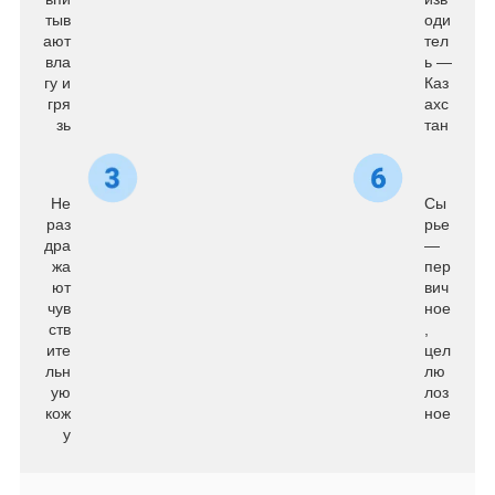
тыв
оди
ают
тел
вла
ь —
гу и
Каз
гря
ахс
зь
тан
Не
Сы
раз
рье
дра
—
жа
пер
ют
вич
чув
ное
ств
,
ите
цел
льн
лю
ую
лоз
кож
ное
у