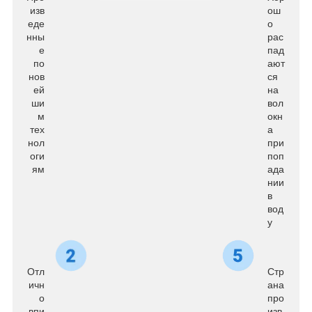
изв
ош
еде
о
нны
рас
е
пад
по
ают
нов
ся
ей
на
ши
вол
м
окн
тех
а
нол
при
оги
поп
ям
ада
нии
в
вод
у
Отл
Стр
ичн
ана
о
про
впи
изв