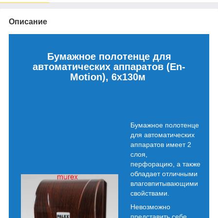
Описание
Бумажное полотенце для
автоматических аппаратов (En-
Motion),
6х130м
Бумажное полотенце
для автоматических
аппаратов имеет 2
слоя,
перфорацию, а также
обладает отличными
влаговпитывающими
свойствами.
Невозможно
представить себе