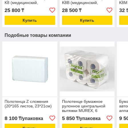
K8 (медицинский,
K8В (медицинский,
K8М 
локтевой)
локтевой, чёрного цвета)
локт
25 800
28 500
32 
₸
₸
цвет
Купить
Купить
Подобные товары компании
Полотенца Z сложения
Полотенце бумажное
Бума
(20*165 листов, 23*21см)
рулонное центральной
авто
вытяжки MUREX, 6
апп
рулонов по 80 метров
руло
8 100
5 850
9 5
₸/упаковка
₸/упаковка
втул