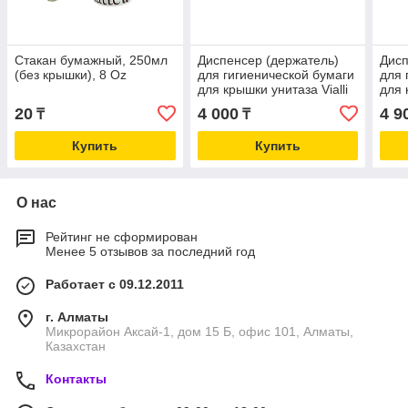
Стакан бумажный, 250мл
Диспенсер (держатель)
Дисп
(без крышки), 8 Oz
для гигиенической бумаги
для 
для крышки унитаза Vialli
для 
K7B, чёрного цвета
K7 М
20
4 000
4 9
₸
₸
Купить
Купить
О нас
Рейтинг не сформирован
Менее 5 отзывов за последний год
Работает с 09.12.2011
г. Алматы
Микрорайон Аксай-1, дом 15 Б, офис 101, Алматы,
Казахстан
Контакты