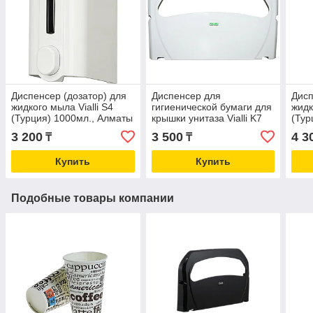
Диспенсер (дозатор) для
Диспенсер для
Дисп
жидкого мыла Vialli S4
гигиенической бумаги для
жидк
(Турция) 1000мл., Алматы
крышки унитаза Vialli K7
(Тур
(держатель)
3 200
3 500
4 3
₸
₸
Купить
Купить
Подобные товары компании