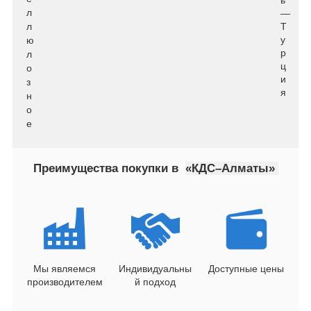
л
—
л
Т
у
ю
р
л
ц
о
и
з
я
н
о
е
Преимущества покупки в
«КДС–Алматы»
Мы являемся
Индивидуальны
Доступные цены
производителем
й подход