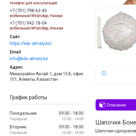
телефон для консультаций
+7 (701) 798-63-40
мобильный/WhatsApp, Назира
+7 (701) 942-18-04
мобильный/WhatsApp, Ильхам
https://kds-almaty.kz/
info@kds-almaty.kz
Микрорайон Аксай-1, дом 15 Б, офис
101, Алматы, Казахстан
График работы
Описание
Понедельник
09:00
18:00
13:00
14:00
Шапочки Боне
Вторник
09:00
18:00
Шапочки одноразов
13:00
14:00