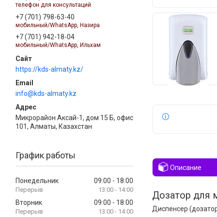
телефон для консультаций
+7 (701) 798-63-40
мобильный/WhatsApp, Назира
+7 (701) 942-18-04
мобильный/WhatsApp, Ильхам
https://kds-almaty.kz/
info@kds-almaty.kz
Микрорайон Аксай-1, дом 15 Б, офис
101, Алматы, Казахстан
График работы
Описание
Понедельник
09:00
18:00
13:00
14:00
Дозатор для мы
Вторник
09:00
18:00
Диспенсер (дозатор)
13:00
14:00