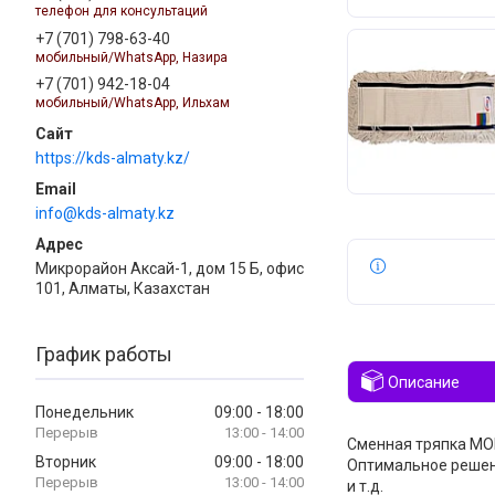
телефон для консультаций
+7 (701) 798-63-40
мобильный/WhatsApp, Назира
+7 (701) 942-18-04
мобильный/WhatsApp, Ильхам
https://kds-almaty.kz/
info@kds-almaty.kz
Микрорайон Аксай-1, дом 15 Б, офис
101, Алматы, Казахстан
График работы
Описание
Понедельник
09:00
18:00
13:00
14:00
Сменная тряпка МО
Вторник
09:00
18:00
Оптимальное решен
13:00
14:00
и т.д.