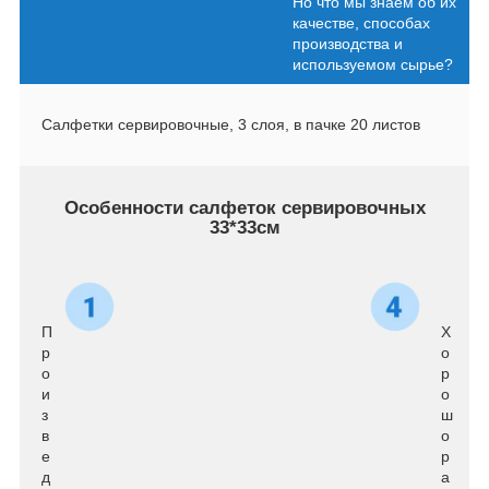
Но что мы знаем об их
качестве, способах
производства и
используемом сырье?
Салфетки сервировочные, 3 слоя, в пачке 20 листов
Особенности салфеток сервировочных
33*33см
П
Х
р
о
о
р
и
о
з
ш
в
о
е
р
д
а