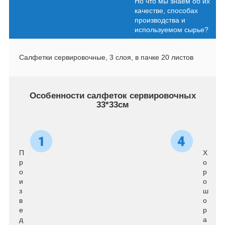
Но что мы знаем об их
качестве, способах
производства и
используемом сырье?
Салфетки сервировочные, 3 слоя, в пачке 20 листов
Особенности салфеток сервировочных
33*33см
П
Х
р
о
о
р
и
о
з
ш
в
о
е
р
д
а