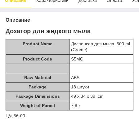
Описание
Характеристики
Доставка
Оплата
Усл
Описание
Дозатор для жидкого мыла
Product Name
Диспенсер для мыла 500 ml
(Crome)
Product Code
S5MС
Raw Material
ABS
Package
18 штуки
Package Dimensions
49 x 34 x 39 cm
Weight of Parcel
7,8 кг
Ц/д 56-00