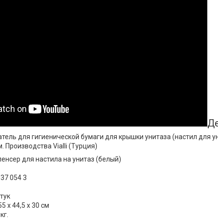
Де
ель для гигиенической бумаги для крышки унитаза (настил для у
. Производства Vialli (Турция)
енсер для настила на унитаз (белый)
837 054 3
штук
5 х 44,5 х 30 см
кг.