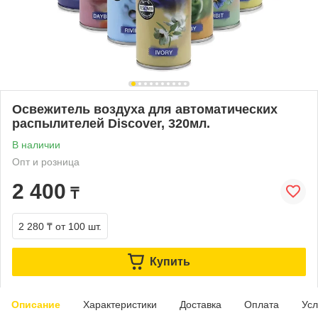
Освежитель воздуха для автоматических
распылителей Discover, 320мл.
В наличии
Опт и розница
2 400
₸
2 280 ₸
от 100 шт.
Купить
Описание
Характеристики
Доставка
Оплата
Усл