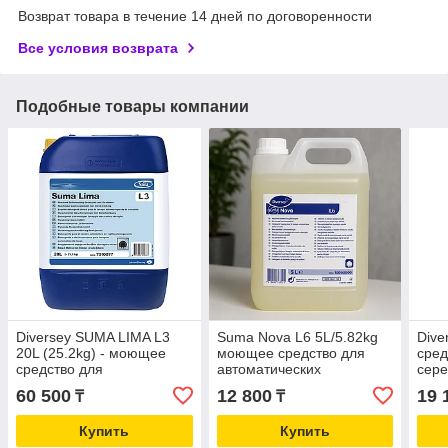
Возврат товара в течение 14 дней по договоренности
Все условия возврата
Подобные товары компании
Diversey SUMA LIMA L3
Suma Nova L6 5L/5.82kg
Dive
20L (25.2kg) - моющее
моющее средство для
сред
средство для
автоматических
сер
посудомоечных машин
посудомоечных машин
60 500
12 800
19 
₸
₸
Купить
Купить