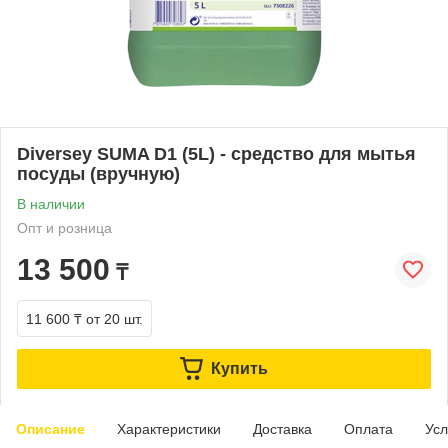
Diversey SUMA D1 (5L) - средство для мытья
посуды (вручную)
В наличии
Опт и розница
13 500
₸
11 600 ₸
от 20 шт.
Купить
Описание
Характеристики
Доставка
Оплата
Усл