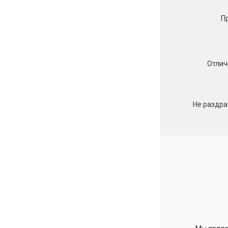
П
Отлич
Не раздр