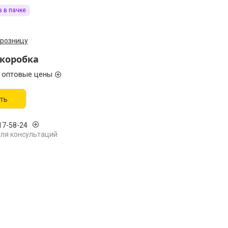
в в пачке
 розницу
/коробка
 оптовые цены
ть
17-58-24
ля консультаций