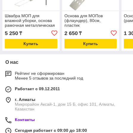
Швабра МОП для
Основа для МОПов
Осн
влажной уборки, основа
(флаундер), 80см,
(рам
рамочная металлическая
пластик
50см
5 250
2 650
1 3
₸
₸
Купить
Купить
О нас
Рейтинг не сформирован
Менее 5 отзывов за последний год
Работает с 09.12.2011
г. Алматы
Микрорайон Аксай-1, дом 15 Б, офис 101, Алматы,
Казахстан
Контакты
Сегодня работает с 09:00 до 18:00