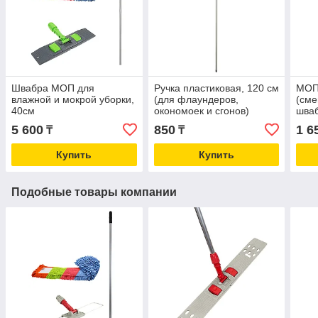
Швабра МОП для
Ручка пластиковая, 120 см
МОП
влажной и мокрой уборки,
(для флаундеров,
(сме
40см
окономоек и сгонов)
шва
5 600
850
1 6
₸
₸
Купить
Купить
Подобные товары компании