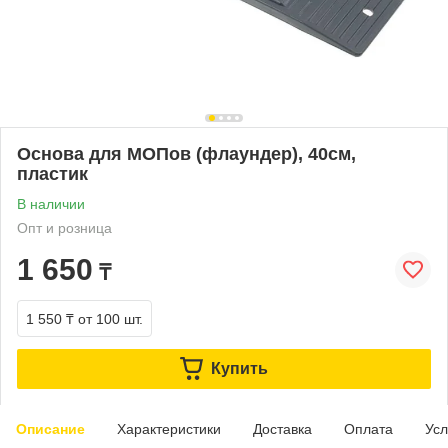
Основа для МОПов (флаундер), 40см,
пластик
В наличии
Опт и розница
1 650
₸
1 550 ₸
от 100 шт.
Купить
Описание
Характеристики
Доставка
Оплата
Усл