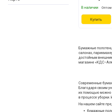
В наличии
Оптом 
Купить
Бумажные полотенца
салонах, парикмахер
достойным внешним 
магазине «КДС–Ал
Современные бумажн
Благодаря своим ун
их помощью можно н
в процессе уборки. 
На нашем сайте пре
бумажные поло