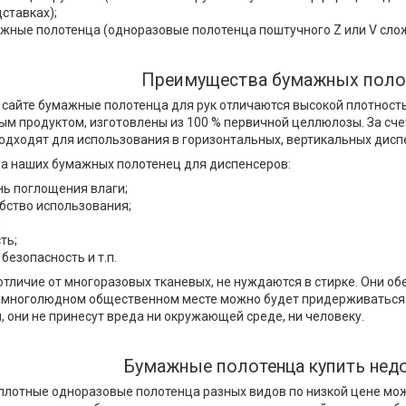
ставках);
жные полотенца (одноразовые полотенца поштучного Z или V сло
Преимущества бумажных полот
сайте бумажные полотенца для рук отличаются высокой плотност
ым продуктом, изготовлены из 100 % первичной целлюлозы. За сче
одходят для использования в горизонтальных, вертикальных диспе
а наших бумажных полотенец для диспенсеров:
нь поглощения влаги;
обство использования;
;
ть;
безопасность и т.п.
 отличие от многоразовых тканевых, не нуждаются в стирке. Они об
 многолюдном общественном месте можно будет придерживаться в
, они не принесут вреда ни окружающей среде, ни человеку.
Бумажные полотенца купить нед
плотные одноразовые полотенца разных видов по низкой цене мо