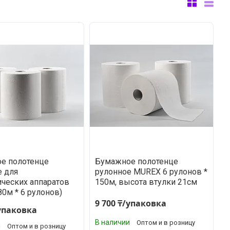
е полотенце
Бумажное полотенце
е для
рулонное MUREX 6 рулонов *
ических аппаратов
150м, высота втулки 21см
0м * 6 рулонов)
9 700 ₸/упаковка
/упаковка
В наличии
Оптом и в розницу
и
Оптом и в розницу