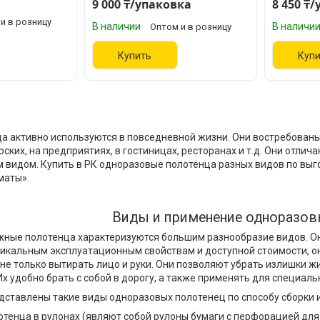
9 000 ₸/упаковка
8 450 ₸
и в розницу
В наличии
В наличи
Оптом и в розницу
Купить
Куп
 активно используются в повседневной жизни. Они востребованы 
ских, на предприятиях, в гостиницах, ресторанах и т.д. Они отли
видом. Купить в РК одноразовые полотенца разных видов по выго
маты».
Виды и применение одноразов
ые полотенца характеризуются большим разнообразие видов. Они
икальным эксплуатационным свойствам и доступной стоимости, он
е только вытирать лицо и руки. Они позволяют убрать излишки жи
Их удобно брать с собой в дорогу, а также применять для специал
дставлены такие виды одноразовых полотенец по способу сборки 
тенца в рулонах (являют собой рулоны бумаги с перфорацией для 