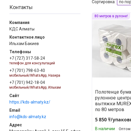
Контакты
80 метров в рулоне!
КДС Алматы
Ильхам Бакиев
+7 (727) 317-58-24
телефон для консультаций
+7 (701) 798-63-40
мобильный/WhatsApp, Назира
+7 (701) 942-18-04
мобильный/WhatsApp, Ильхам
Полотенце бум
рулонное центр
https://kds-almaty.kz/
вытяжки MUREX,
по 80 метров
info@kds-almaty.kz
5 850 ₸/упаков
В наличии
Оптом 