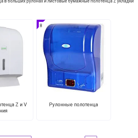
а в больших рулонах и листовые бумажные полотенца Z укладки
8
тенца Z и V
Рулонные полотенца
ния