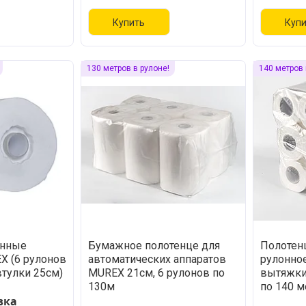
Купить
Куп
130 метров в рулоне!
140 метров 
онные
Бумажное полотенце для
Полотен
X (6 рулонов
автоматических аппаратов
рулонно
втулки 25см)
MUREX 21см, 6 рулонов по
вытяжки
130м
по 140 м
вка