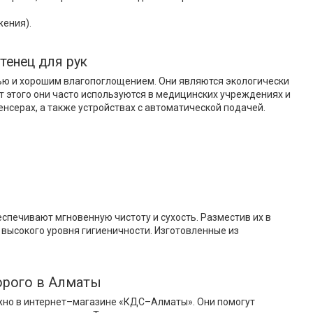
жения).
енец для рук
ью и хорошим влагопоглощением. Они являются экологически
т этого они часто используются в медицинских учреждениях и
нсерах, а также устройствах с автоматической подачей.
еспечивают мгновенную чистоту и сухость. Разместив их в
ысокого уровня гигиеничности. Изготовленные из
орого в Алматы
жно в интернет–магазине «КДС–Алматы». Они помогут