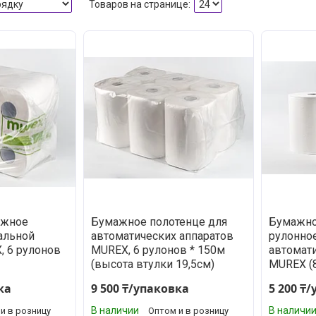
ажное
Бумажное полотенце для
Бумажно
альной
автоматических аппаратов
рулонно
 6 рулонов
MUREX, 6 рулонов * 150м
автомат
(высота втулки 19,5см)
MUREX (8
ка
9 500 ₸/упаковка
5 200 ₸
В наличии
В наличи
и в розницу
Оптом и в розницу