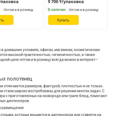
/упаковка
9 700 ₸/упаковка
и
В наличии
Оптом и в розницу
Оптом и в розницу
ить
Купить
в домашних условиях, офисах, магазинах, косметических
чаются высокой практичностью, гигиеничностью, а также
дной цене оптом и в розницу всегда можно в интернет–
ых полотенец
 отличаются размеров, фактурой, плотностью и не только.
и стали широко востребованы для решения многих задач. С
ра с приготовленных на сковороде или гриле блюд, помогают
ьных диспенсеров.
и размещения:
отрыва, которые вешаются в диспенсерах или ставятся на