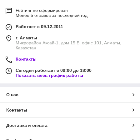
Diversey предлагает интернет–магазин «КДС–Алматы».
Рейтинг не сформирован
Менее 5 отзывов за последний год
Достоинства и виды средств для
уборки поверхностей Diversey
Работает с 09.12.2011
Наш онлайн каталог предлагает большой выбор
г. Алматы
профессиональных средств для уборки поверхностей разных
Микрорайон Аксай-1, дом 15 Б, офис 101, Алматы,
Казахстан
типов. Тут вы сможете подобрать и на выгодных условиях
приобрести все необходимое, чтобы помещение сияло от
Контакты
чистоты и свежести. Продуманный и безопасный состав
химии Diversey позволяет использовать ее и для клининга в
Сегодня работает с 09:00 до 18:00
крупных компаниях.
Показать весь график работы
На сайте у вас будет возможность купить такую
профессиональную химию:
О нас
средства для чистки сантехники (ванны, раковины,
санузлы);
средства для глянцевых поверхностей и стекла
Контакты
(зеркала, окна, витрины);
средство для чистки и удаления пятен с ковров
Доставка и оплата
(загрязнения любых видов);
полироли для мебели и т.п.