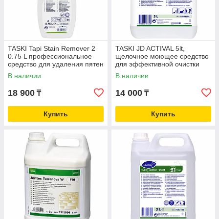
TASKI Tapi Stain Remover 2
TASKI JD ACTIVAL 5lt,
0.75 L профессиональное
щелочное моющее средство
средство для удаления пятен
для эффективной очистки
с ковров, текстиля и мягкой
полов и твердых
В наличии
В наличии
мебели
поверхностей
18 900
14 000
₸
₸
Купить
Купить