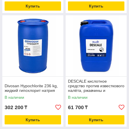
Купить
Купить
DESCALE кислотное
Divosan Hypochlorite 236 kg,
средство против известкового
жидкий гипохлорит натрия
налёта, ржавчины и
минеральных отложений,
В наличии
В наличии
23.6 KG
302 200
61 700
₸
₸
Купить
Купить