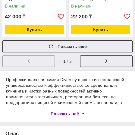
В наличии
В наличии
42 000
22 200
₸
₸
Купить
Купить
Показать ещё
1
/ 2
Профессиональная химия Diversey широко известна своей
универсальностью и эффективностью. Ее средства для
клининга и чистки разных поверхностей активно
применяются в гостиничном, ресторанном бизнесе, на
предприятиях пищевой и химической промышленности, в
медицинских учреждениях с повышенными требованиями
Показать всё
санитарных норм и т.д. Они помогут быстро и без лишних
усилий избавиться от загрязнений разного типа и сложности.
Купить по выгодной цене в Казахстане инновационные
средства для уборки поверхностей производства компании
О нас