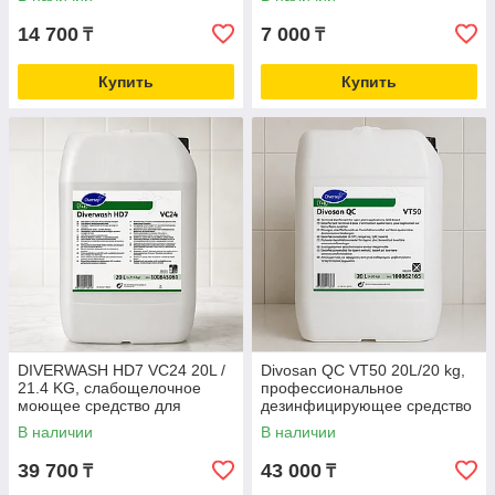
14 700
7 000
₸
₸
Купить
Купить
DIVERWASH HD7 VC24 20L /
Divosan QC VT50 20L/20 kg,
21.4 KG, слабощелочное
профессиональное
моющее средство для
дезинфицирующее средство
пищевого оборудования
В наличии
В наличии
39 700
43 000
₸
₸