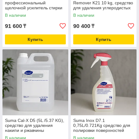
профессиональный
Remover K21 10 kg, средство
щелочной усилитель стирки
для удаления углеродистых
для удаления сложных
загрязнений
В наличии
В наличии
жировых и белковых
загрязнений
91 600
90 400
₸
₸
Купить
Купить
Suma Cal-X D5 (5L /5.37 KG),
Suma Inox D7.1
средство для удаления
0,75L/0.721Kg средство для
накипи и ржавчины
полировки поверхностей
В наличии
В наличии