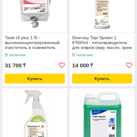
Taski r5 plus 1.5l -
Diversey Tapi Spotex 1
высококонцентрированный
6*500ml - пятновыводитель
очиститель и освежитель
для ковров (жир, масло, крем
воздуха
для обуви)
В наличии
В наличии
31 700
14 000
₸
₸
Купить
Купить