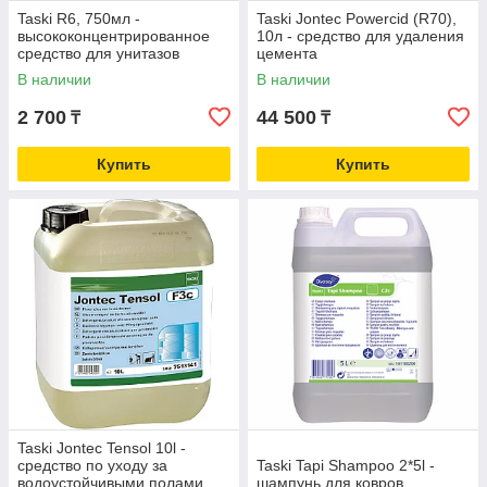
Taski R6, 750мл -
Taski Jontec Powercid (R70),
высококонцентрированное
10л - средство для удаления
средство для унитазов
цемента
В наличии
В наличии
2 700
44 500
₸
₸
Купить
Купить
Taski Jontec Tensol 10l -
средство по уходу за
Taski Tapi Shampoo 2*5l -
водоустойчивыми полами
шампунь для ковров